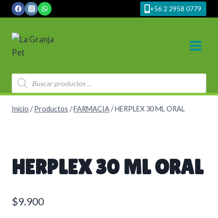
Saltar
+56 2 2958 0779
al
contenido
Búsqueda
de
productos
Inicio
/
Productos
/
FARMACIA
/
HERPLEX 30 ML ORAL
HERPLEX 30 ML ORAL
$
9.900