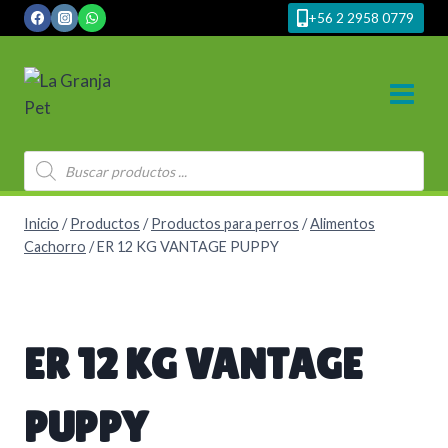
Saltar
+56 2 2958 0779
al
contenido
Búsqueda
de
productos
Inicio
/
Productos
/
Productos para perros
/
Alimentos
Cachorro
/
ER 12 KG VANTAGE PUPPY
ER 12 KG VANTAGE
PUPPY