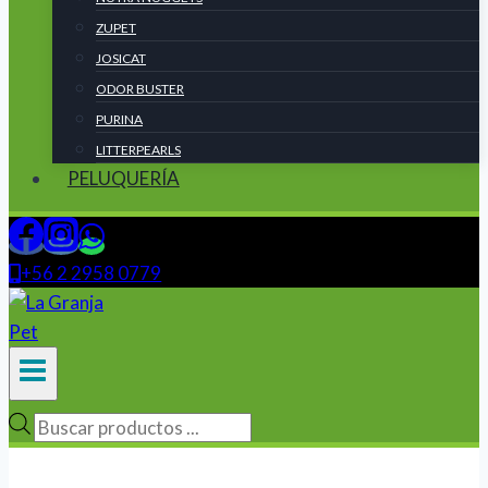
ZUPET
JOSICAT
ODOR BUSTER
PURINA
LITTERPEARLS
PELUQUERÍA
+56 2 2958 0779
Búsqueda
de
productos