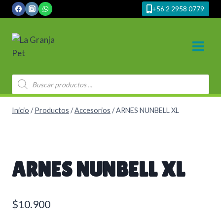
Saltar
+56 2 2958 0779
al
contenido
Búsqueda
de
productos
Inicio
/
Productos
/
Accesorios
/
ARNES NUNBELL XL
ARNES NUNBELL XL
$
10.900