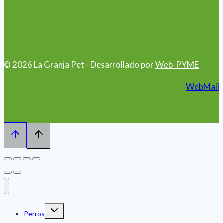
© 2026 La Granja Pet - Desarrollado por
Web-PYME
WebMail
Alternar
Perros
menú
hijo