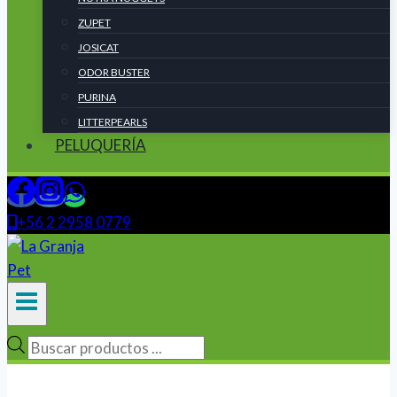
ZUPET
JOSICAT
ODOR BUSTER
PURINA
LITTERPEARLS
PELUQUERÍA
+56 2 2958 0779
Búsqueda
de
productos