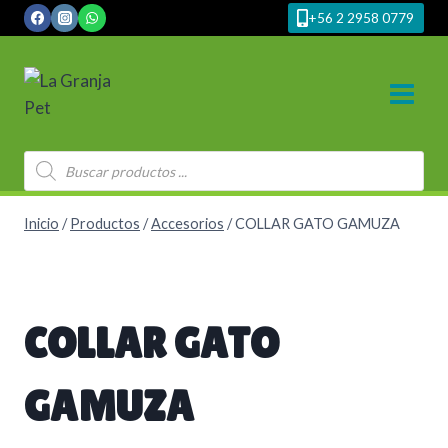
Saltar
+56 2 2958 0779
al
contenido
Búsqueda
de
productos
Inicio
/
Productos
/
Accesorios
/
COLLAR GATO GAMUZA
COLLAR GATO
GAMUZA