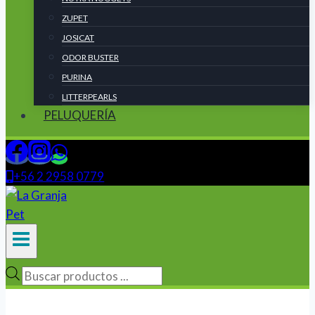
ZUPET
JOSICAT
ODOR BUSTER
PURINA
LITTERPEARLS
PELUQUERÍA
+56 2 2958 0779
Búsqueda
de
productos