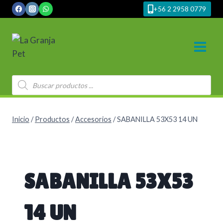
Saltar
+56 2 2958 0779
al
contenido
Búsqueda
de
productos
Inicio
/
Productos
/
Accesorios
/
SABANILLA 53X53 14 UN
SABANILLA 53X53
14 UN