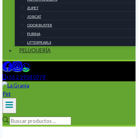
ZUPET
JOSICAT
ODOR BUSTER
PURINA
LITTERPEARLS
PELUQUERÍA
+56 2 2958 0779
Búsqueda
de
productos