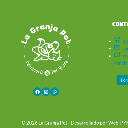
CONT
2 
co
An
Peñalol
For
© 2026 La Granja Pet - Desarrollado por
Web-PY