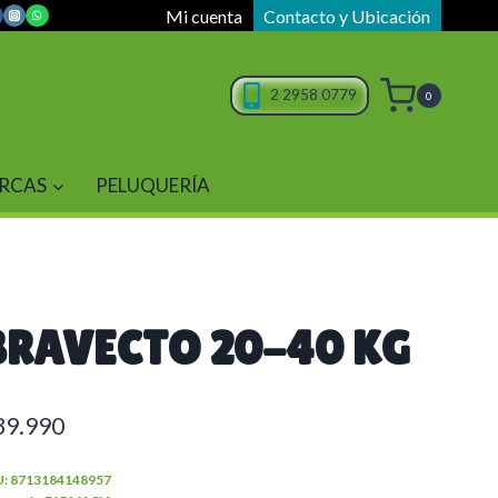
Mi cuenta
Contacto y Ubicación
2 2958 0779
0
RCAS
PELUQUERÍA
BRAVECTO 20-40 KG
39.990
U:
8713184148957