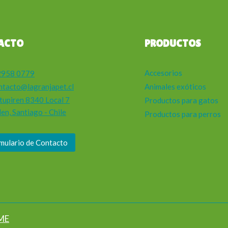
ACTO
PRODUCTOS
Accesorios
2958 0779
ntacto@lagranjapet.cl
Animales exóticos
tupiren 8340 Local 7
Productos para gatos
en, Santiago - Chile
Productos para perros
mulario de Contacto
ME