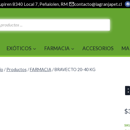
upiren 8340 Local 7, Peñalolen, RM
|
contacto@lagranjapet.cl
EXÓTICOS
FARMACIA
ACCESORIOS
MA
io
/
Productos
/
FARMACIA
/
BRAVECTO 20-40 KG
$
SK