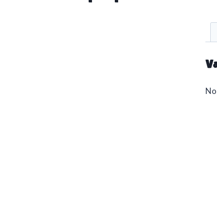
Va
No 