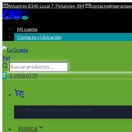
Saltar
Antupiren 8340 Local 7, Peñalolen, RM
|
contacto@lagranjape
al
contenido
Mi cuenta
Contacto y Ubicación
Búsqueda
de
2 2958 0779
productos
0
No hay productos en el carrito.
PERROS