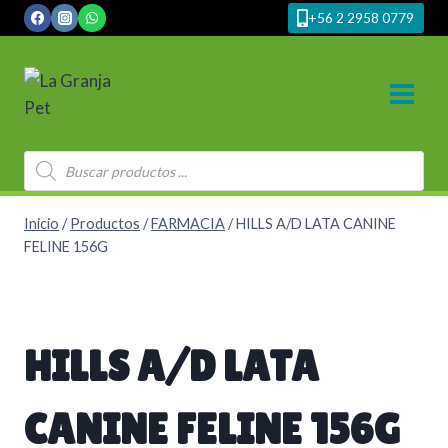
Saltar
+56 2 2958 0779
al
contenido
Búsqueda
de
productos
Inicio
/
Productos
/
FARMACIA
/
HILLS A/D LATA CANINE
FELINE 156G
HILLS A/D LATA
CANINE FELINE 156G