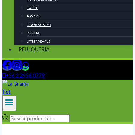
ZUPET
JOSICAT
ODOR BUSTER
PURINA
LITTERPEARLS
PELUQUERÍA
+56 2 2958 0779
Búsqueda
de
productos