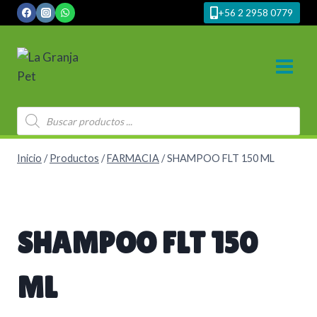
Saltar
+56 2 2958 0779
al
contenido
Búsqueda
de
productos
Inicio
/
Productos
/
FARMACIA
/
SHAMPOO FLT 150 ML
SHAMPOO FLT 150
ML