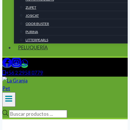
ZUPET
JOSICAT
ODOR BUSTER
PURINA
LITTERPEARLS
PELUQUERÍA
+56 2 2958 0779
Búsqueda
de
productos