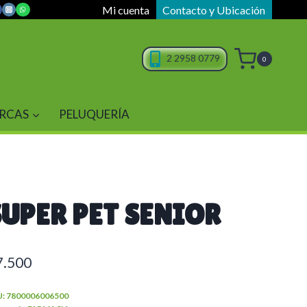
Mi cuenta
Contacto y Ubicación
2 2958 0779
0
RCAS
PELUQUERÍA
SUPER PET SENIOR
7.500
U:
7800006006500