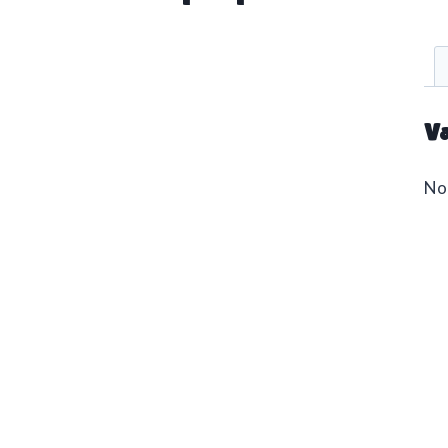
Va
No 