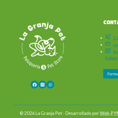
CONT
2 
co
An
Peñalol
Formu
© 2026 La Granja Pet - Desarrollado por
Web-PY