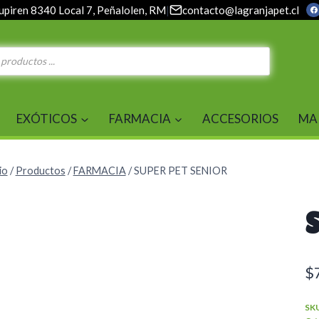
upiren 8340 Local 7, Peñalolen, RM
|
contacto@lagranjapet.cl
EXÓTICOS
FARMACIA
ACCESORIOS
MA
io
/
Productos
/
FARMACIA
/
SUPER PET SENIOR
$
SK