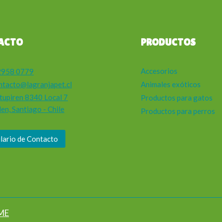
ACTO
PRODUCTOS
Accesorios
2958 0779
ntacto@lagranjapet.cl
Animales exóticos
tupiren 8340 Local 7
Productos para gatos
en, Santiago - Chile
Productos para perros
lario de Contacto
ME