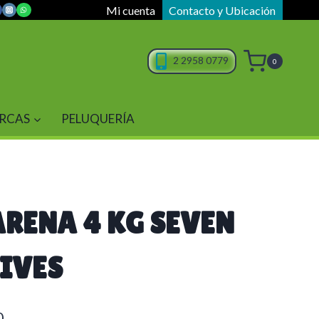
Mi cuenta
Contacto y Ubicación
2 2958 0779
0
RCAS
PELUQUERÍA
ARENA 4 KG SEVEN
LIVES
0