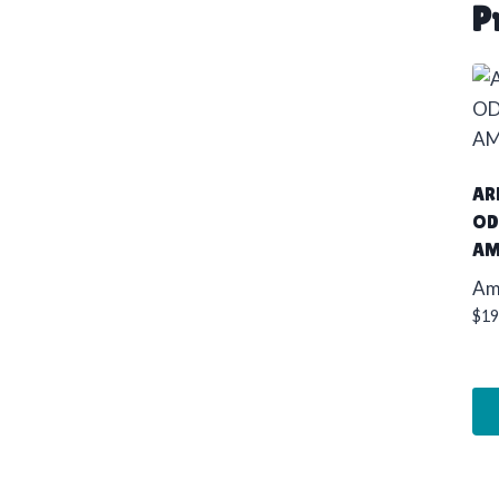
P
AR
OD
AM
Ame
$
19