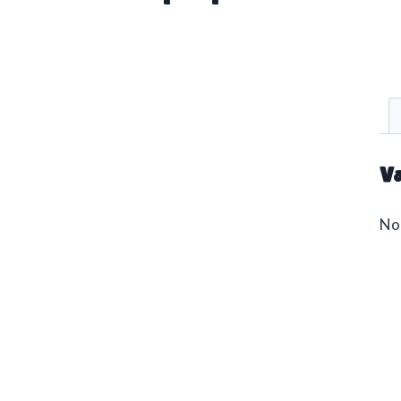
Va
No 