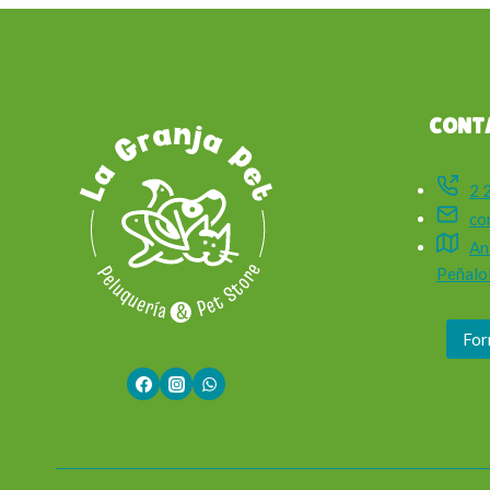
CONT
2 
co
An
Peñalol
For