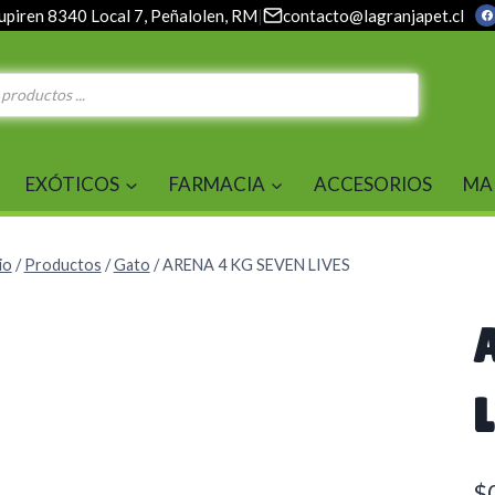
upiren 8340 Local 7, Peñalolen, RM
|
contacto@lagranjapet.cl
EXÓTICOS
FARMACIA
ACCESORIOS
MA
io
/
Productos
/
Gato
/
ARENA 4 KG SEVEN LIVES
$