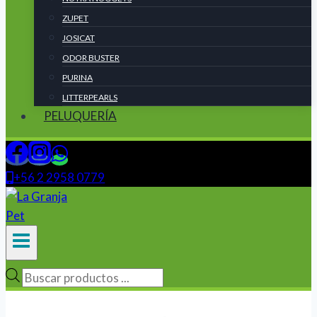
ZUPET
JOSICAT
ODOR BUSTER
PURINA
LITTERPEARLS
PELUQUERÍA
+56 2 2958 0779
Búsqueda
de
productos