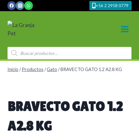
Saltar
+56 2 2958 0779
al
contenido
Búsqueda
de
productos
Inicio
/
Productos
/
Gato
/
BRAVECTO GATO 1.2 A2.8 KG
BRAVECTO GATO 1.2
A2.8 KG