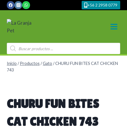
Saltar
+56 2 2958 0779
al
contenido
Búsqueda
de
productos
Inicio
/
Productos
/
Gato
/
CHURU FUN BITES CAT CHICKEN
743
CHURU FUN BITES
CAT CHICKEN 743