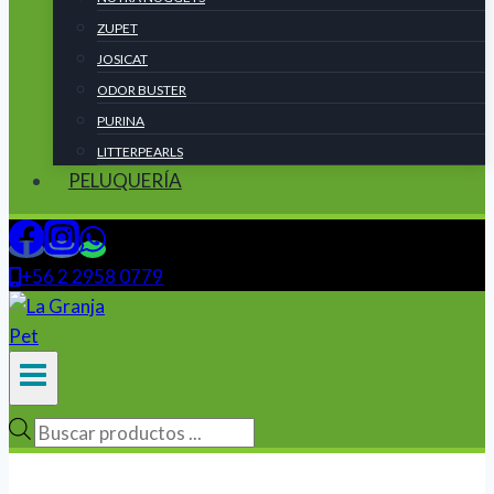
ZUPET
JOSICAT
ODOR BUSTER
PURINA
LITTERPEARLS
PELUQUERÍA
+56 2 2958 0779
Búsqueda
de
productos