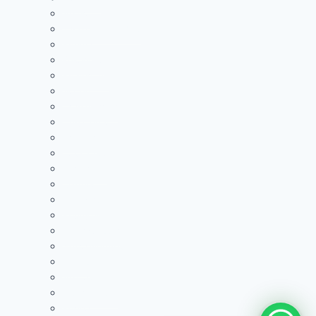
Josera
Taste of The Wild
Poema
Eukanuba
PowerDog
Mazuri
Drag pharma
Dog Chow
Premier
Cat Chow
Carefresh
Oxbow
Love cat
Pedigree
Americalitter
Nutra Nuggets
Zupet
Josicat
Odor Buster
Purina