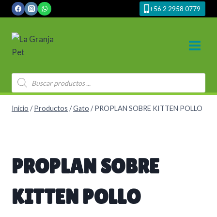
Saltar
+56 2 2958 0779
al
contenido
Búsqueda
de
productos
Inicio
/
Productos
/
Gato
/
PROPLAN SOBRE KITTEN POLLO
PROPLAN SOBRE
KITTEN POLLO