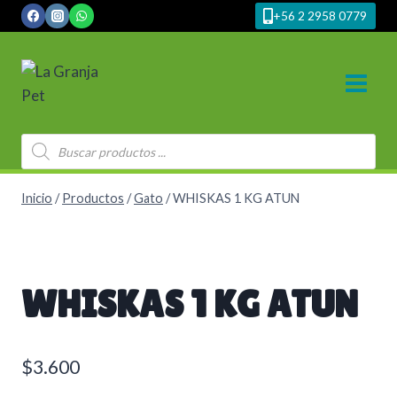
Saltar
+56 2 2958 0779
al
contenido
Búsqueda
de
productos
Inicio
/
Productos
/
Gato
/
WHISKAS 1 KG ATUN
WHISKAS 1 KG ATUN
$
3.600