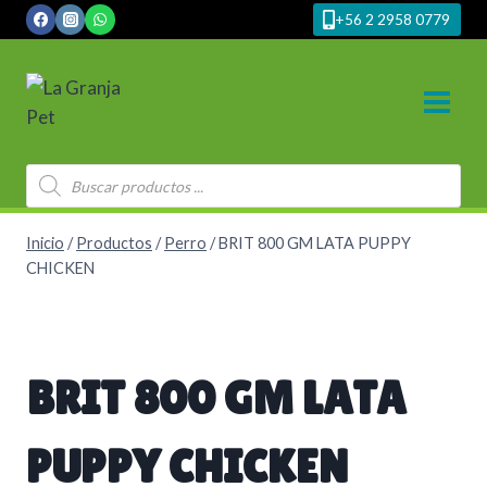
Saltar
+56 2 2958 0779
al
contenido
Búsqueda
de
productos
Inicio
/
Productos
/
Perro
/
BRIT 800 GM LATA PUPPY
CHICKEN
BRIT 800 GM LATA
PUPPY CHICKEN