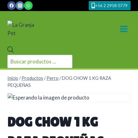
Saltar
+56 2 2958 0779
al
contenido
Búsqueda
de
productos
Inicio
/
Productos
/
Perro
/
DOG CHOW 1 KG RAZA
PEQUEÑAS
DOG CHOW 1 KG