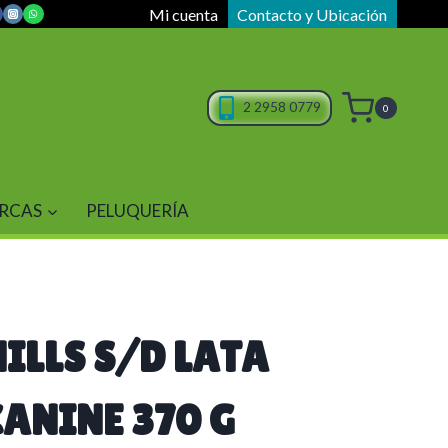
Mi cuenta
Contacto y Ubicación
2 2958 0779
0
RCAS
PELUQUERÍA
HILLS S/D LATA
CANINE 370 G