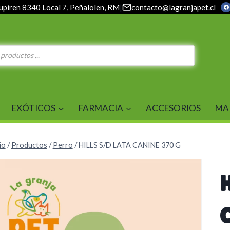
upiren 8340 Local 7, Peñalolen, RM
|
contacto@lagranjapet.cl
EXÓTICOS
FARMACIA
ACCESORIOS
MA
io
/
Productos
/
Perro
/
HILLS S/D LATA CANINE 370 G