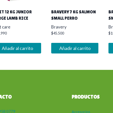
IT 12 KG JUNIOR
BRAVERY 7 KG SALMON
B
RGE LAMB RICE
SMALL PERRO
S
t care
Bravery
Br
.990
$
45.500
$
1
Añadir al carrito
Añadir al carrito
ACTO
PRODUCTOS
958 0779
Accesorios