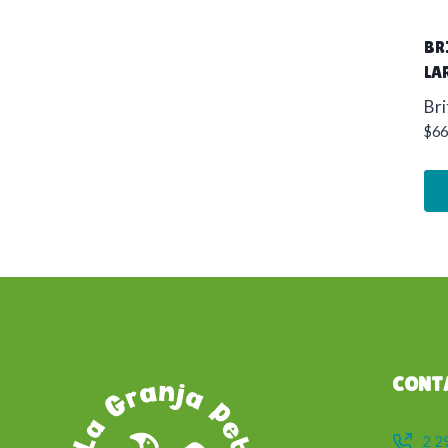
BR
LA
Bri
$
66
CONT
2 2