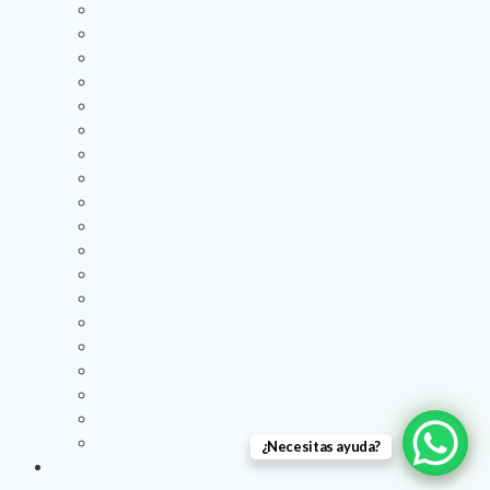
Poema
Eukanuba
PowerDog
Mazuri
Drag pharma
Dog Chow
Premier
Cat Chow
Carefresh
Oxbow
Love cat
Pedigree
Americalitter
Nutra Nuggets
Zupet
Josicat
Odor Buster
Purina
Litterpearls
¿Necesitas ayuda?
Peluquería