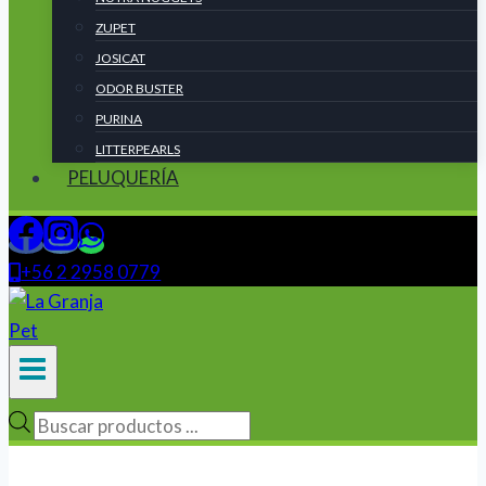
ZUPET
JOSICAT
ODOR BUSTER
PURINA
LITTERPEARLS
PELUQUERÍA
+56 2 2958 0779
Búsqueda
de
productos