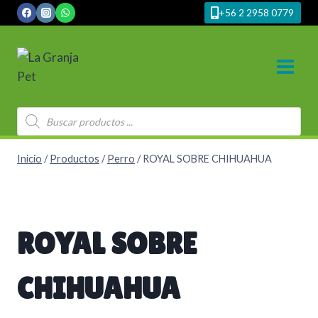
Saltar
+56 2 2958 0779
al
contenido
Búsqueda
de
productos
Inicio
/
Productos
/
Perro
/
ROYAL SOBRE CHIHUAHUA
ROYAL SOBRE
CHIHUAHUA