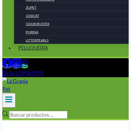
ZUPET
JOSICAT
ODOR BUSTER
PURINA
LITTERPEARLS
PELUQUERÍA
+56 2 2958 0779
Búsqueda
de
productos