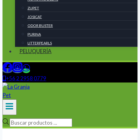
ZUPET
JOSICAT
ODOR BUSTER
PURINA
LITTERPEARLS
PELUQUERÍA
+56 2 2958 0779
Búsqueda
de
productos