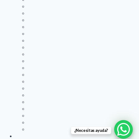
Poema
Eukanuba
PowerDog
Mazuri
Drag pharma
Dog Chow
Premier
Cat Chow
Carefresh
Oxbow
Love cat
Pedigree
Americalitter
Nutra Nuggets
Zupet
Josicat
Odor Buster
Purina
Litterpearls
¿Necesitas ayuda?
Peluquería