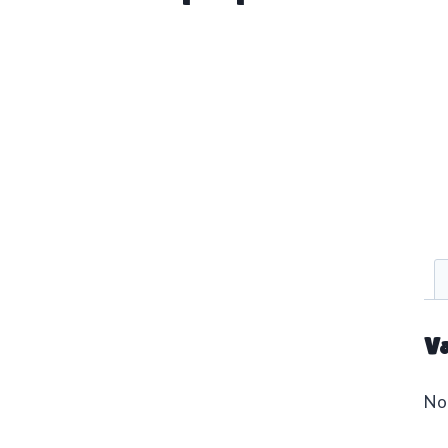
Va
No 