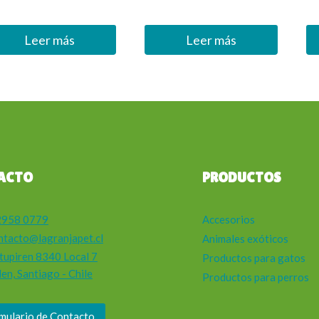
Leer más
Leer más
ACTO
PRODUCTOS
Accesorios
2958 0779
ntacto@lagranjapet.cl
Animales exóticos
tupiren 8340 Local 7
Productos para gatos
en, Santiago - Chile
Productos para perros
mulario de Contacto