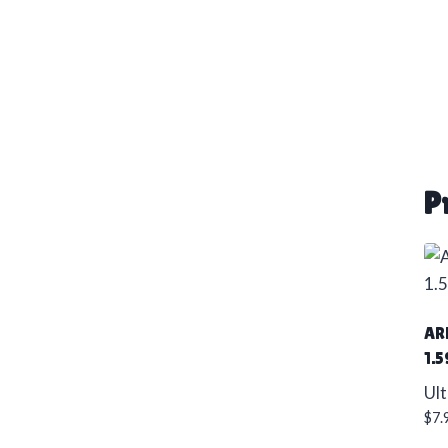
P
AR
1.5
Ult
$
7.