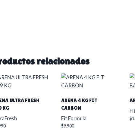
roductos relacionados
ENA ULTRA FRESH
ARENA 4 KG FIT
AR
9 KG
CARBON
Fi
raFresh
Fit Formula
$
1
990
$
9.900