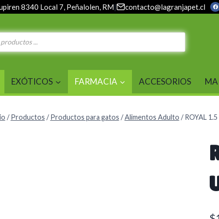
upiren 8340 Local 7, Peñalolen, RM
|
contacto@lagranjapet.cl
EXÓTICOS
FARMACIA
ACCESORIOS
MA
io
/
Productos
/
Productos para gatos
/
Alimentos Adulto
/
ROYAL 1.
R
$