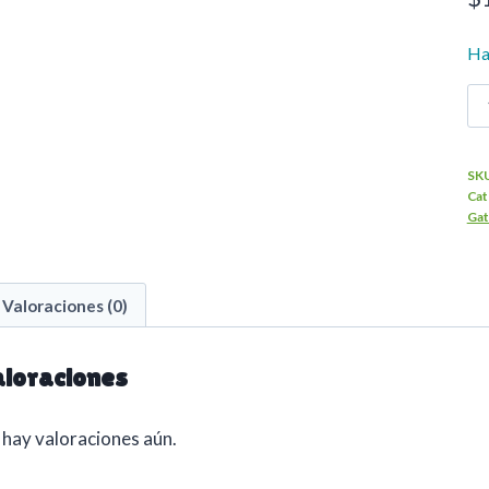
Ha
R
1.
K
SK
U
Cat
C
Ga
G
ca
Valoraciones (0)
loraciones
hay valoraciones aún.