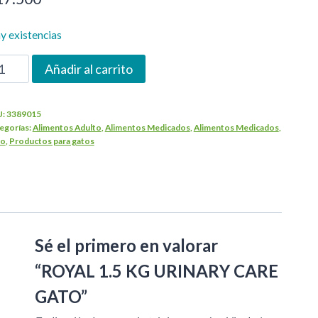
y existencias
OYAL
Añadir al carrito
5
G
U:
3389015
RINARY
egorías:
Alimentos Adulto
,
Alimentos Medicados
,
Alimentos Medicados
,
ARE
to
,
Productos para gatos
ATO
ntidad
Sé el primero en valorar
“ROYAL 1.5 KG URINARY CARE
GATO”