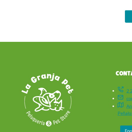
CONT
2 
co
An
Peñalol
For