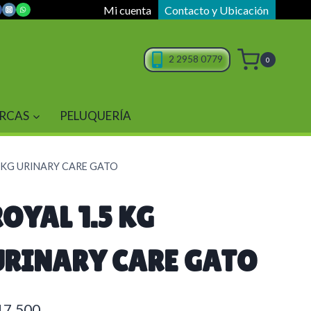
Mi cuenta
Contacto y Ubicación
2 2958 0779
0
RCAS
PELUQUERÍA
5 KG URINARY CARE GATO
OYAL 1.5 KG
URINARY CARE GATO
17.500