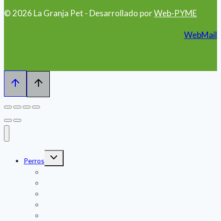
© 2026 La Granja Pet - Desarrollado por
Web-PYME
WebMail
Alternar
Perros
menú
hijo
Alimentos Senior
Alimentos Adulto
Alimentos Cachorro
Alimentos Humedos
Alimentos Medicados