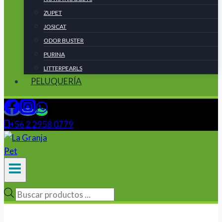
ZUPET
JOSICAT
ODOR BUSTER
PURINA
LITTERPEARLS
PELUQUERÍA
+56 2 2958 0779
Búsqueda
de
productos