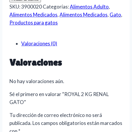
KG
SKU:
3900020
Categorías:
Alimentos Adulto
,
RENAL
Alimentos Medicados
,
Alimentos Medicados
,
Gato
,
GATO
Productos para gatos
cantidad
Valoraciones (0)
Valoraciones
No hay valoraciones aún.
Sé el primero en valorar “ROYAL 2 KG RENAL
GATO”
Tu dirección de correo electrónico no será
publicada.
Los campos obligatorios están marcados
con
*