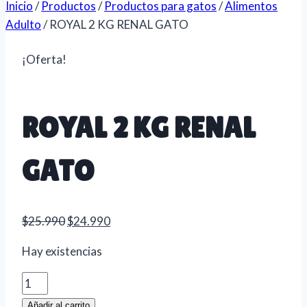
Inicio
/
Productos
/
Productos para gatos
/
Alimentos
Adulto
/
ROYAL 2 KG RENAL GATO
¡Oferta!
ROYAL 2 KG RENAL
GATO
El
El
$
25.990
$
24.990
precio
precio
Hay existencias
original
actual
era:
es:
ROYAL
$25.990.
$24.990.
2
Añadir al carrito