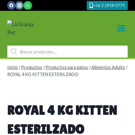
Saltar
+56 2 2958 0779
al
contenido
Búsqueda
de
productos
Inicio
/
Productos
/
Productos para gatos
/
Alimentos Adulto
/
ROYAL 4 KG KITTEN ESTERILZADO
ROYAL 4 KG KITTEN
ESTERILZADO