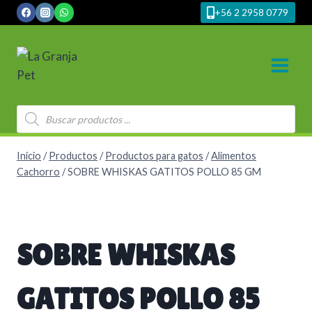
Saltar
+56 2 2958 0779
al
contenido
Búsqueda
de
productos
Inicio
/
Productos
/
Productos para gatos
/
Alimentos
Cachorro
/
SOBRE WHISKAS GATITOS POLLO 85 GM
SOBRE WHISKAS
GATITOS POLLO 85