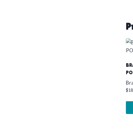
P
BR
PO
Br
$
18