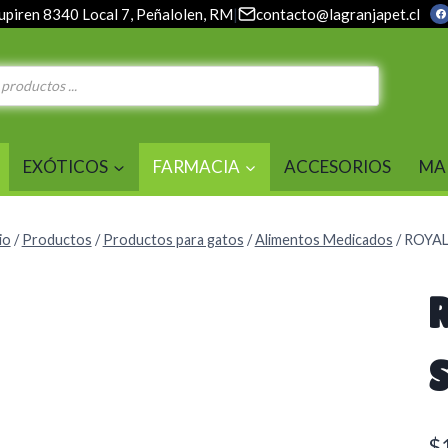
upiren 8340 Local 7, Peñalolen, RM
|
contacto@lagranjapet.cl
EXÓTICOS
FARMACIA
ACCESORIOS
MA
io
/
Productos
/
Productos para gatos
/
Alimentos Medicados
/
ROYAL
$