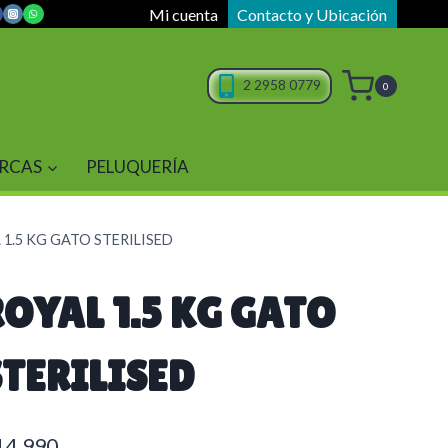
Mi cuenta
Contacto y Ubicación
2 2958 0779
0
RCAS
PELUQUERÍA
 1.5 KG GATO STERILISED
ROYAL 1.5 KG GATO
STERILISED
14.990