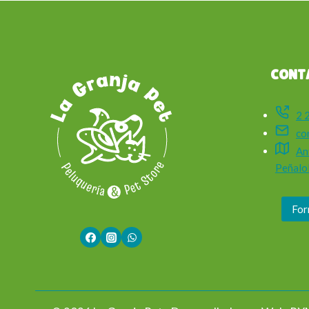
CONT
2 
co
An
Peñalol
For