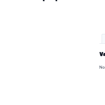
Va
No 