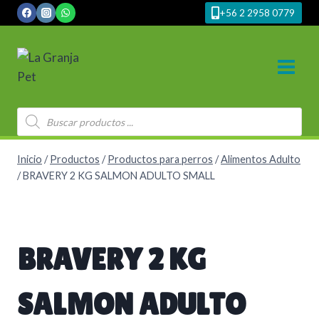
Saltar
+56 2 2958 0779
al
contenido
Búsqueda
de
productos
Inicio
/
Productos
/
Productos para perros
/
Alimentos Adulto
/
BRAVERY 2 KG SALMON ADULTO SMALL
BRAVERY 2 KG
SALMON ADULTO