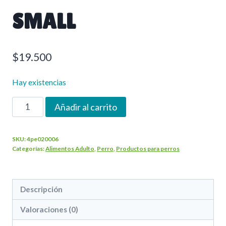
SMALL
$
19.500
Hay existencias
BRAVERY
Añadir al carrito
2
KG
SKU:
4pe020006
SALMON
Categorías:
Alimentos Adulto
,
Perro
,
Productos para perros
ADULTO
SMALL
cantidad
Descripción
Valoraciones (0)