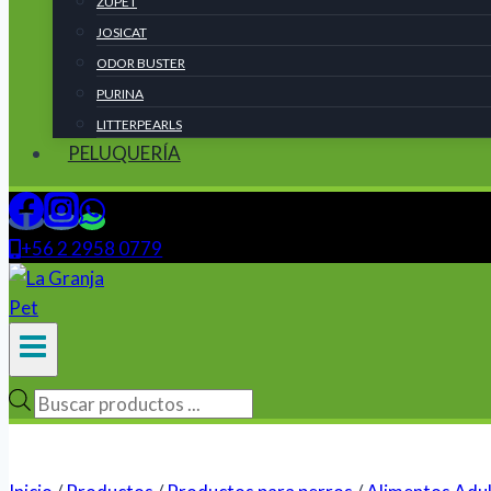
ZUPET
JOSICAT
ODOR BUSTER
PURINA
LITTERPEARLS
PELUQUERÍA
+56 2 2958 0779
Búsqueda
de
productos