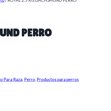
lto
/
ROYAL 2.5 KG DACHSHUND PERRO
HUND PERRO
co Para Raza
,
Perro
,
Productos para perros