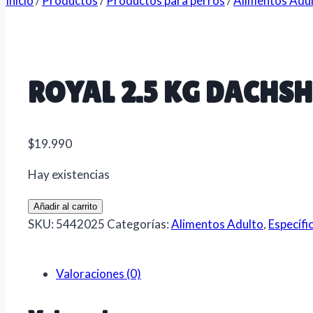
Inicio
/
Productos
/
Productos para perros
/
Alimentos Adu
ROYAL 2.5 KG DACHS
$
19.990
Hay existencias
ROYAL
Añadir al carrito
2.5
SKU:
5442025
Categorías:
Alimentos Adulto
,
Específi
KG
DACHSHUND
Valoraciones (0)
PERRO
cantidad