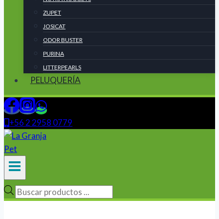
ZUPET
JOSICAT
ODOR BUSTER
PURINA
LITTERPEARLS
PELUQUERÍA
+56 2 2958 0779
Búsqueda
de
productos