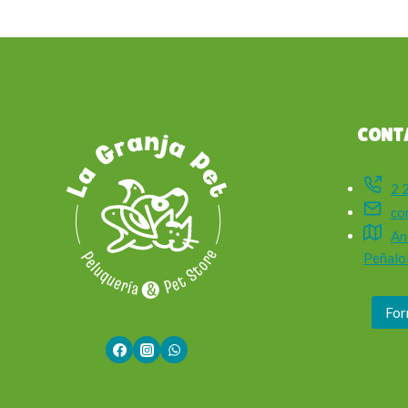
CONT
2 
co
An
Peñalol
For