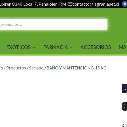
upiren 8340 Local 7, Peñalolen, RM
|
contacto@lagranjapet.cl
EXÓTICOS
FARMACIA
ACCESORIOS
MA
io
/
Productos
/
Servicio
/
BAÑO Y MANTENCION 8-15 KG
$