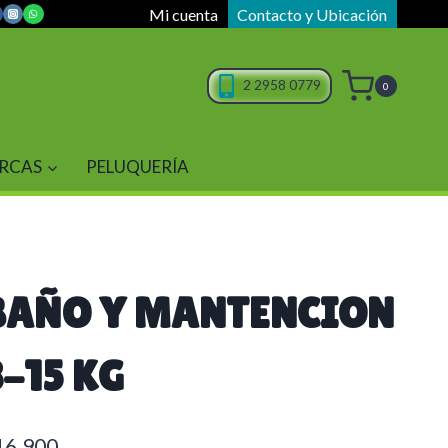
Mi cuenta
Contacto y Ubicación
2 2958 0779
0
RCAS
PELUQUERÍA
BAÑO Y MANTENCION
8-15 KG
16.900