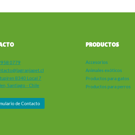
ACTO
PRODUCTOS
Accesorios
2958 0779
ntacto@lagranjapet.cl
Animales exóticos
tupiren 8340 Local 7
Productos para gatos
en, Santiago - Chile
Productos para perros
mulario de Contacto