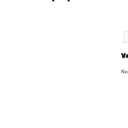
Va
No 