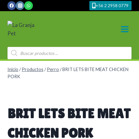
Saltar
+56 2 2958 0779
al
contenido
Búsqueda
de
productos
Inicio
/
Productos
/
Perro
/
BRIT LETS BITE MEAT CHICKEN
PORK
BRIT LETS BITE MEAT
CHICKEN PORK