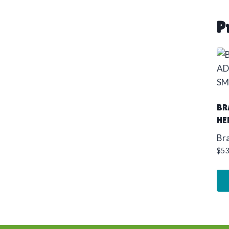
P
BR
HE
Br
$
53