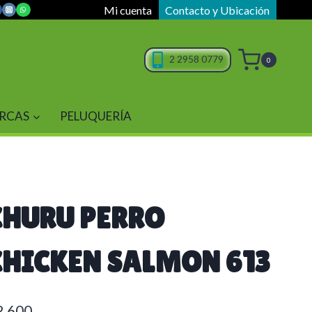
Mi cuenta
Contacto y Ubicación
2 2958 0779
0
RCAS
PELUQUERÍA
CHURU PERRO
CHICKEN SALMON 613
2.600