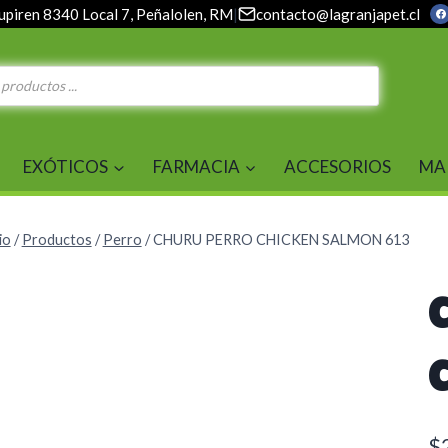
upiren 8340 Local 7, Peñalolen, RM
|
contacto@lagranjapet.cl
EXÓTICOS
FARMACIA
ACCESORIOS
MA
io
/
Productos
/
Perro
/
CHURU PERRO CHICKEN SALMON 613
$