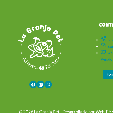
CONT
2 
co
An
Peñalol
For
© 2026 La Granja Pet - Desarrollado por
Web-PY