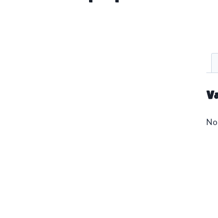
Va
No 