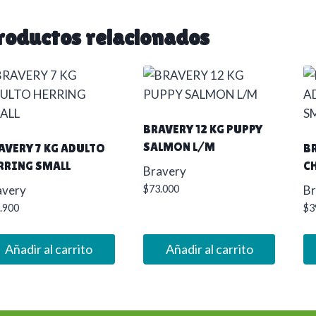
roductos relacionados
BRAVERY 12 KG PUPPY
SALMON L/M
AVERY 7 KG ADULTO
B
RRING SMALL
C
Bravery
avery
$
73.000
Br
.900
$
3
Añadir al carrito
Añadir al carrito