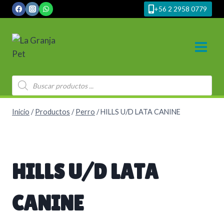
Saltar
+56 2 2958 0779
al
contenido
Búsqueda
de
productos
Inicio
/
Productos
/
Perro
/
HILLS U/D LATA CANINE
HILLS U/D LATA
CANINE