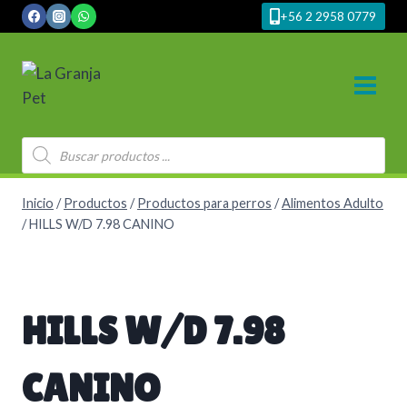
Saltar
+56 2 2958 0779
al
contenido
Búsqueda
de
productos
Inicio
/
Productos
/
Productos para perros
/
Alimentos Adulto
/
HILLS W/D 7.98 CANINO
HILLS W/D 7.98
CANINO