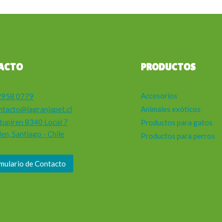
ACTO
PRODUCTOS
Accesorios
2958 0779
ntacto@lagranjapet.cl
Animales exóticos
tupiren 8340 Local 7
Productos para gatos
en, Santiago - Chile
Productos para perros
mulario de Contacto