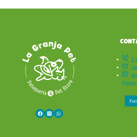
CONT
2 
co
An
Peñalol
For