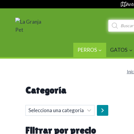
Saltar
Ant
al
contenido
Búsqueda
de
productos
PERROS
GATOS
Inic
Categoría
Selecciona
una
categoría
Filtrar por precio