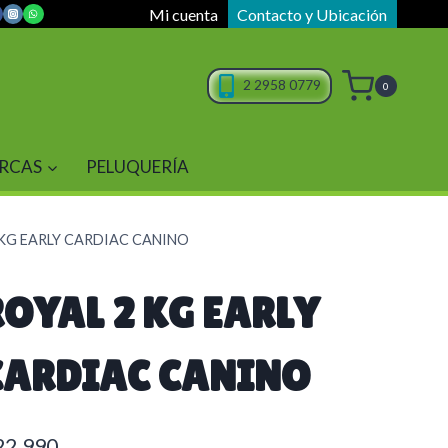
Mi cuenta
Contacto y Ubicación
2 2958 0779
0
RCAS
PELUQUERÍA
 KG EARLY CARDIAC CANINO
ROYAL 2 KG EARLY
CARDIAC CANINO
22.990