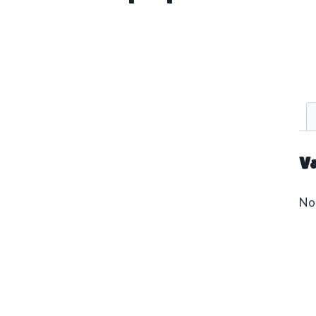
Va
No 