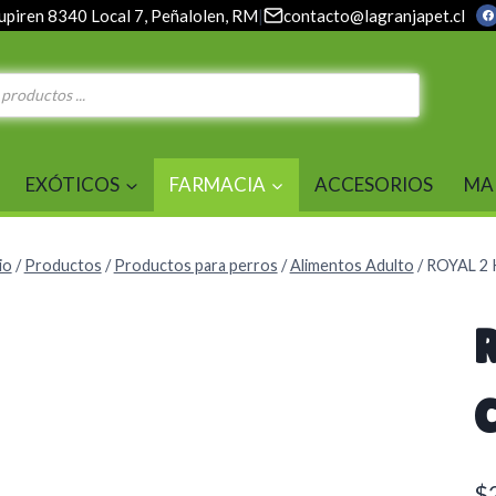
upiren 8340 Local 7, Peñalolen, RM
|
contacto@lagranjapet.cl
EXÓTICOS
FARMACIA
ACCESORIOS
MA
io
/
Productos
/
Productos para perros
/
Alimentos Adulto
/
ROYAL 2
$