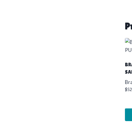
P
BR
SA
Br
$
52